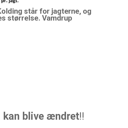
lding står for jagterne, og
res størrelse. Vamdrup
 kan blive ændret
!!