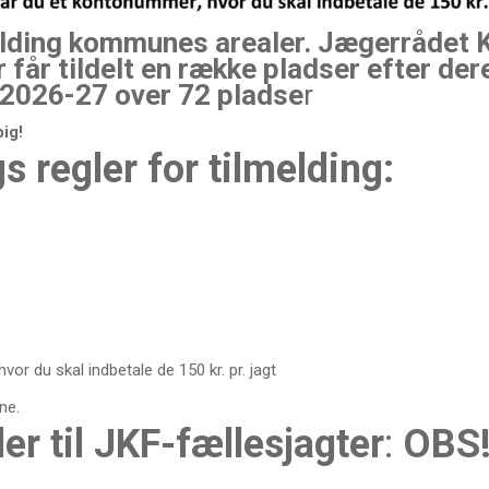
olding kommunes arealer. Jægerrådet Ko
 får tildelt en række pladser efter de
 2026-27 over 72 pladse
r
ig!
 regler for tilmelding:
vor du skal indbetale de 150 kr. pr. jagt
ne.
r til JKF-fællesjagter
:
OBS!