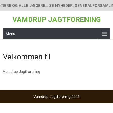
Skip
IERE OG ALLE JÆGERE... SE NYHEDER. GENERALFORSAMLING 
to
content
VAMDRUP JAGTFORENING
Menu
Velkommen til
Vamdrup Jagtforening
Vamdrup Jagtforening 2026